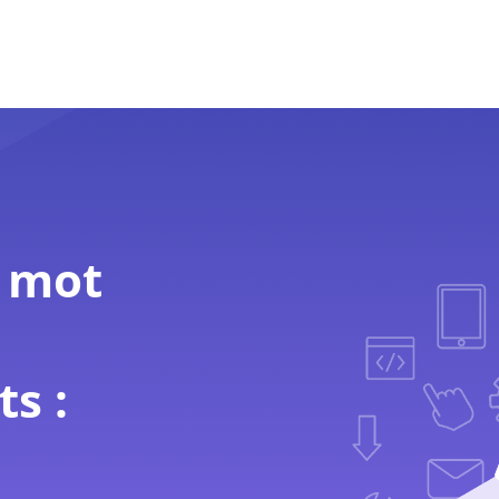
Nos services
Développement d’Applications
Infogérance
e mot
s :